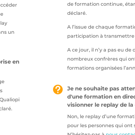
de formation continue, éta
accéder
déclaré.
ue
lay
A l’issue de chaque formati
dans un
participation à transmettre 
A ce jour, il n’y a pas eu de d
nombreux confrères qui ont 
rise en
formations organisées l’ann
ge

Je ne souhaite pas atte
s
d'une formation en direct
Qualiopi
visionner le replay de la
laré.
Non, le replay d’une forma
pour les personnes qui ont s
N’hésitez-pas à
nous conta