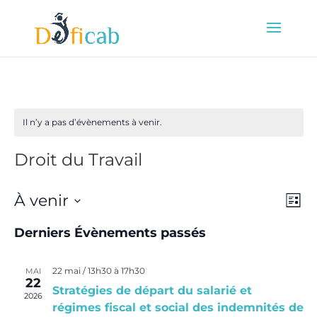
Il n’y a pas d’évènements à venir.
Droit du Travail
Nav
Na
À venir
Liste
de
par
Sélectionnez
vu
con
Derniers Évènements passés
une
Év
date.
22 mai / 13h30
à
17h30
MAI
22
Stratégies de départ du salarié et
2026
régimes fiscal et social des indemnités de